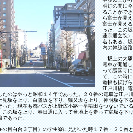
中腹以上から
明灯の間に今
ることができ
ら富士が見え
富士が見える
った。この坂
蓮宗通玄院）
名もある。坂
内の幹線道路
坂上の大塚
電車が開通し
って護国寺に
で、この時に
道幅も拡げら
江戸川橋に電
したのはやっと昭和１４年であった。２０番の電車は江戸
士見坂を上り、白鷺坂を下り、猫又坂を上り、神明坂を下
行った。現在も都バスが上野広小路一早稲田をつないでい
、この坂を上り、春日通に入って台地上を走って富坂を下
線であった。
の目白台３丁目）の学生寮に兄がいた時１７番・２０番と