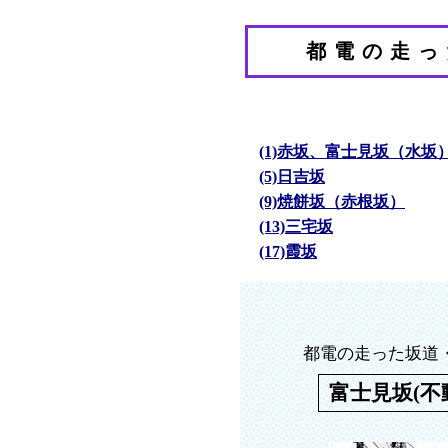
都電の走っ
(1)赤坂、富士見坂（水坂
(5)日吉坂
(9)焼餅坂（赤根坂）
(13)三宅坂
(17)霞坂
都電の走った坂道・
富士見坂(不