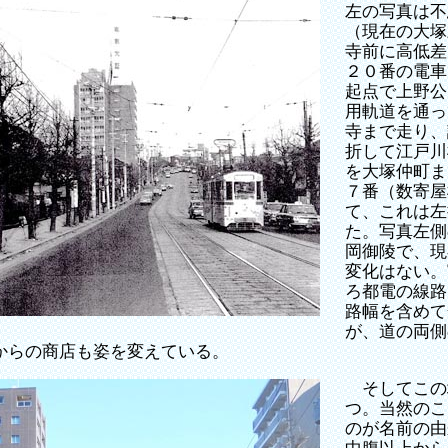
左の写真は不
（現在の大塚
寺前に高低差
２０番の電車
起点で上野公
用軌道を通っ
寺まで走り、
折して江戸川
を大塚仲町ま
７番（数寄屋
て、これは左
た。写真左側
岡御陵で、現
変化はない。
ろ都電の線路
路幅を含めて
が、道の両側
からの商店も姿を変えている。
そしてこの
つ。当然のこ
のが名前の由