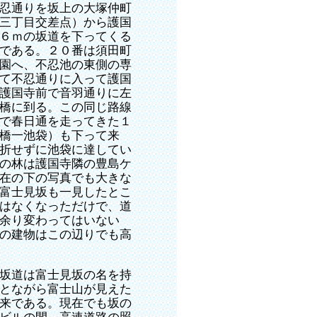
忍通りを坂上の大塚仲町
三丁目交差点）から護国
６ｍの坂道を下ってくる
である。２０番は須田町
園へ、不忍池の東側の専
て不忍通りに入って護国
護国寺前で音羽通りに左
橋に到る。この同じ路線
で春日通を走ってきた１
橋一池袋）も下って来
折せずに池袋に達してい
の林は護国寺隣の豊島ケ
在の下の写真でも大きな
富士見坂も一見したとこ
はなくなっただけで、道
余り変わってはいない
の建物はこの辺りでも高
坂道は富士見坂の名を持
とながら富士山が見えた
来である。現在でも坂の