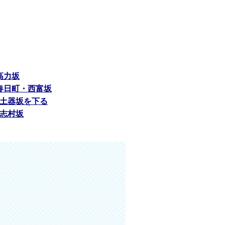
)高力坂
)春日町・西富坂
2)土器坂を下る
6)志村坂