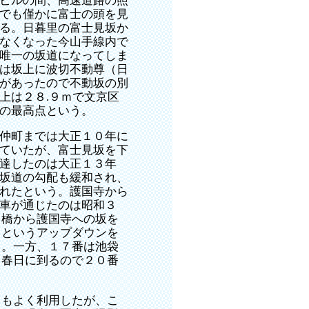
ビルの間、高速道路の照
でも僅かに富士の頭を見
る。日暮里の富士見坂か
なくなった今山手線内で
唯一の坂道になってしま
は坂上に波切不動尊（日
があったので不動坂の別
上は２８.９ｍで文京区
の最高点という。
仲町までは大正１０年に
ていたが、富士見坂を下
達したのは大正１３年
坂道の勾配も緩和され、
れたという。護国寺から
車が通じたのは昭和３
川橋から護国寺への坂を
るというアップダウンを
る。一方、１７番は池袋
り春日に到るので２０番
もよく利用したが、こ