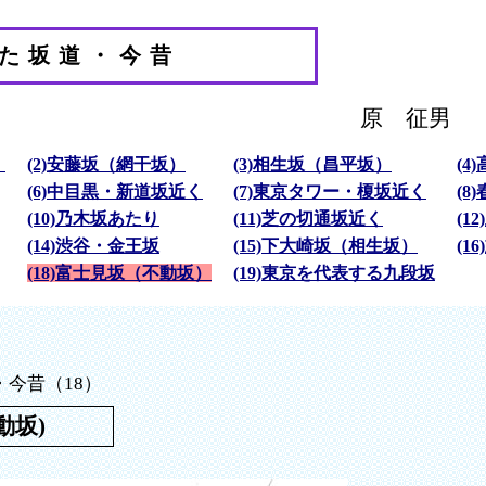
た坂道・今昔
原 征男
）
(2)安藤坂（網干坂）
(3)相生坂（昌平坂）
(4
(6)中目黒・新道坂近く
(7)東京タワー・榎坂近く
(8
(10)乃木坂あたり
(11)芝の切通坂近く
(1
(14)渋谷・金王坂
(15)下大崎坂（相生坂）
(1
(18)富士見坂（不動坂）
(19)東京を代表する九段坂
今昔（18）
動坂)