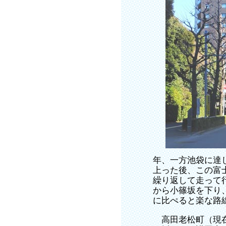
年、一方池袋に達
上った後、この富
繰り返して走って
から小篠坂を下り
に比ぺると楽な路
高田老松町（現在